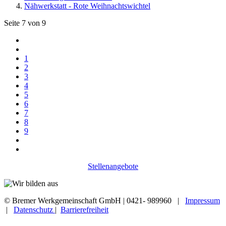
Nähwerkstatt - Rote Weihnachtswichtel
Seite 7 von 9
1
2
3
4
5
6
7
8
9
Stellenangebote
© Bremer Werkgemeinschaft GmbH | 0421- 989960 |
Impressum
|
Datenschutz
|
Barrierefreiheit