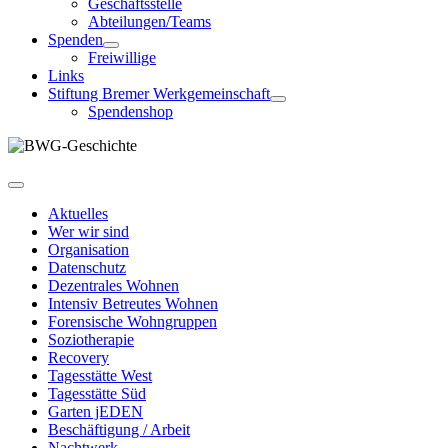
Geschäftsstelle
Abteilungen/Teams
Spenden
Freiwillige
Links
Stiftung Bremer Werkgemeinschaft
Spendenshop
Aktuelles
Wer wir sind
Organisation
Datenschutz
Dezentrales Wohnen
Intensiv Betreutes Wohnen
Forensische Wohngruppen
Soziotherapie
Recovery
Tagesstätte West
Tagesstätte Süd
Garten jEDEN
Beschäftigung / Arbeit
Nachtwerk