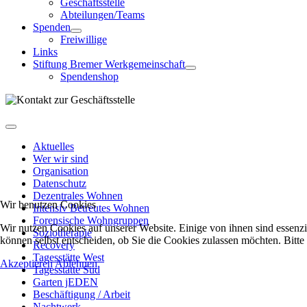
Geschäftsstelle
Abteilungen/Teams
Spenden
Freiwillige
Links
Stiftung Bremer Werkgemeinschaft
Spendenshop
Aktuelles
Wer wir sind
Organisation
Datenschutz
Dezentrales Wohnen
Wir benutzen Cookies
Intensiv Betreutes Wohnen
Forensische Wohngruppen
Wir nutzen Cookies auf unserer Website. Einige von ihnen sind essenzi
Soziotherapie
können selbst entscheiden, ob Sie die Cookies zulassen möchten. Bitte
Recovery
Tagesstätte West
Akzeptieren
Ablehnen
Tagesstätte Süd
Garten jEDEN
Beschäftigung / Arbeit
Nachtwerk